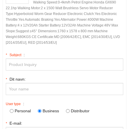
Walking Speed
:0-4
km/h Petrol Engine
:
Honda GX690
22.1hp Walking Motor
:2 x 1500
Watt Brushless Servo Motor Reducer
Type
:
Hyperboloid Worm Gear Reducer Electronic Clutch
:
Yes Electronic
Throttle
:
Yes Automatic Braking
:
Yes Alternator Power
:4000
W Machine
Battery
:4
x 12V20Ah Starter Battery
:12
V32Ah Machine Voltage
:48
V Max
Slope
:
Suggest ≤45° Dimensions
:1760 x 1578 x 800
mm Machine
Weight
:680
KGS CE Certificate
:
MD
[2006/42/EC], EMC [2014/30/EU], LVD
[2014/35/EU], RED [2014/53/EU]
:
*
Subject
Dit navn:
*
:
User type
Personal
Business
Distributor
E-mail:
*