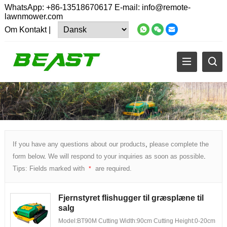
WhatsApp:
+86-13518670617
E-mail:
info@remote-
lawnmower.com
Om
Kontakt
|
If you have any questions about our products
,
please complete the
form below
.
We will respond to your inquiries as soon as possible
.
Tips
:
Fields marked with
are required
.
*
Fjernstyret flishugger til græsplæne til
salg
Model:
BT90M Cutting Width
:90
cm Cutting Height
:0-20
cm