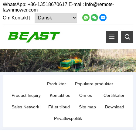
WhatsApp:
+86-13518670617
E-mail:
info@remote-
lawnmower.com
Om
Kontakt
|
Produkter
Populære produkter
Product Inquiry
Kontakt os
Om os
Certifikater
Sales Network
Få et tilbud
Site map
Download
Privatlivspolitik