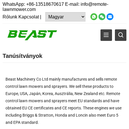
WhatsApp:
+86-13518670617
E-mail:
info@remote-
lawnmower.com
Rólunk
Kapcsolat
|
Tanúsítványok
Beast Machinery Co Ltd mainly manufactures and sells remote
control lawn mowers and sprayers
.
We sell these products to
Europe
, USA, Japán, Korea, Ausztrália,
New Zealand etc
.
Remote
control lawn mowers and sprayers meet EU standards and have
obtained EU CE certificates and CE reports
.
These engines we use
including Briggs
&
Stratton
,
Honda and Loncin also meet Euro
5
and EPA standard
.