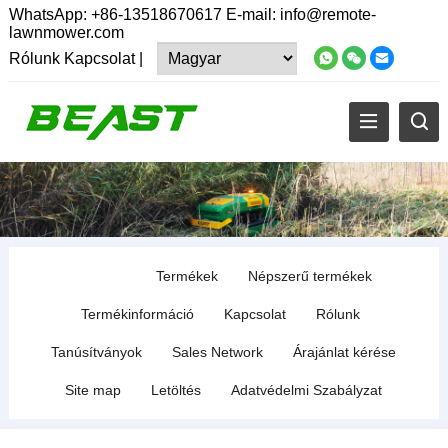
WhatsApp:
+86-13518670617
E-mail:
info@remote-
lawnmower.com
Rólunk
Kapcsolat
|
Termékek
Népszerű termékek
Termékinformáció
Kapcsolat
Rólunk
Tanúsítványok
Sales Network
Árajánlat kérése
Site map
Letöltés
Adatvédelmi Szabályzat