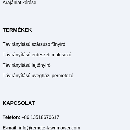
Árajánlat kérése
TERMÉKEK
Távirányítású szárzúzó fűnyíró
Távirányítású erdészeti mulcsozó
Távirányítású lejtőnyíró
Távirányítású üvegházi permetező
KAPCSOLAT
Telefon:
+86 13518670617
E-mail:
info@remote-lawnmower.com