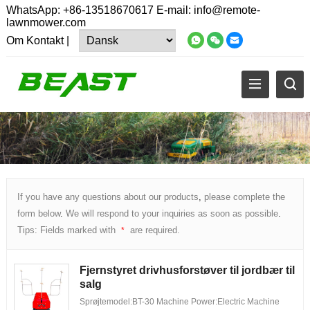
WhatsApp:
+86-13518670617
E-mail:
info@remote-
lawnmower.com
Om
Kontakt
|
If you have any questions about our products
,
please complete the
form below
.
We will respond to your inquiries as soon as possible
.
Tips
:
Fields marked with
are required
.
*
Fjernstyret drivhusforstøver til jordbær til
salg
Sprøjtemodel:
BT-30 Machine Power
:
Electric Machine