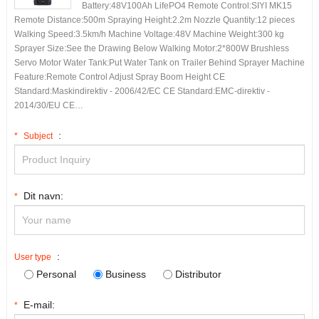
Battery
:48
V100Ah LifePO4 Remote Control
:
SIYI MK15
Remote Distance
:500
m Spraying Height
:2.2
m Nozzle Quantity
:12
pieces
Walking Speed
:3.5
km/h Machine Voltage
:48
V Machine Weight
:300
kg
Sprayer Size
:
See the Drawing Below Walking Motor
:2*800
W Brushless
Servo Motor Water Tank
:
Put Water Tank on Trailer Behind Sprayer Machine
Feature
:
Remote Control Adjust Spray Boom Height CE
Standard
:Maskindirektiv - 2006/42/
EC CE Standard
:EMC-direktiv -
2014/30/
EU CE
…
:
*
Subject
Dit navn:
*
:
User type
Personal
Business
Distributor
E-mail:
*