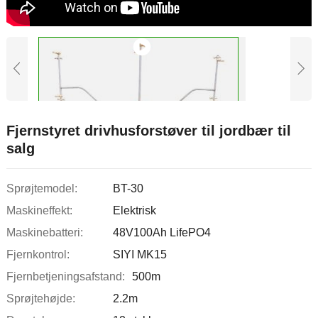
Fjernstyret drivhusforstøver til jordbær til
salg
Sprøjtemodel:
BT-30
Maskineffekt:
Elektrisk
Maskinebatteri:
48V100Ah LifePO4
Fjernkontrol:
SIYI MK15
Fjernbetjeningsafstand:
500m
Sprøjtehøjde:
2.2m