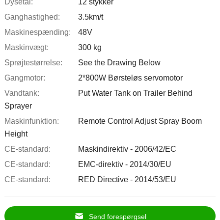
Dysetal:
12 stykker
Ganghastighed:
3.5km/t
Maskinespænding:
48V
Maskinvægt:
300 kg
Sprøjtestørrelse:
See the Drawing Below
Gangmotor:
2*800W Børsteløs servomotor
Vandtank:
Put Water Tank on Trailer Behind
Sprayer
Maskinfunktion:
Remote Control Adjust Spray Boom
Height
CE-standard:
Maskindirektiv - 2006/42/EC
CE-standard:
EMC-direktiv - 2014/30/EU
CE-standard:
RED Directive - 2014/53/EU
Send forespørgsel