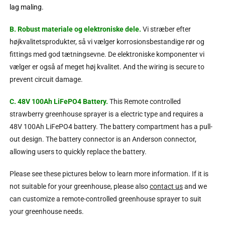
lag maling.
B.
Robust materiale og elektroniske dele.
Vi stræber efter
højkvalitetsprodukter, så vi vælger korrosionsbestandige rør og
fittings med god tætningsevne. De elektroniske komponenter vi
vælger er også af meget høj kvalitet.
And the wiring is secure to
prevent circuit damage
.
C. 48
V 100Ah LiFePO4 Battery
.
This Remote controlled
strawberry greenhouse sprayer is a electric type and requires a
48V 100Ah LiFePO4 battery
.
The battery compartment has a pull-
out design
.
The battery connector is an Anderson connector
,
allowing users to quickly replace the battery
.
Please see these pictures below to learn more information
.
If it is
not suitable for your greenhouse
,
please also
contact us
and we
can customize a remote-controlled greenhouse sprayer to suit
your greenhouse needs
.