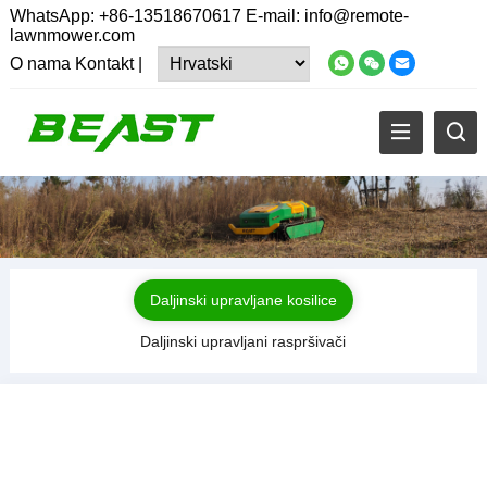
WhatsApp:
+86-13518670617
E-mail:
info@remote-
lawnmower.com
O nama
Kontakt
|
Daljinski upravljane kosilice
Daljinski upravljani raspršivači