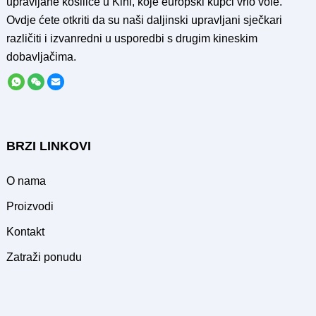
upravljane kosilice u Kini, koje europski kupci vrlo vole.
Ovdje ćete otkriti da su naši daljinski upravljani sječkari
različiti i izvanredni u usporedbi s drugim kineskim
dobavljačima.
BRZI LINKOVI
O nama
Proizvodi
Kontakt
Zatraži ponudu