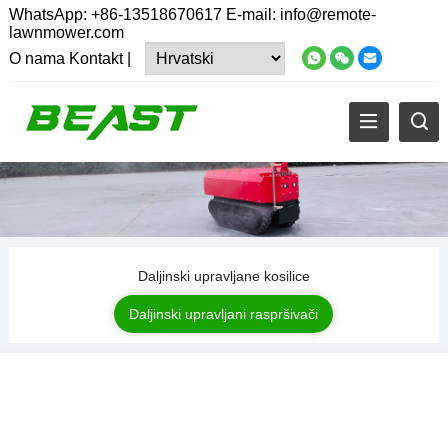
WhatsApp:
+86-13518670617
E-mail:
info@remote-
lawnmower.com
O nama
Kontakt
|
Daljinski upravljane kosilice
Daljinski upravljani raspršivači