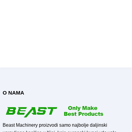
Prskalica za staklenike na
Daljinski upravljani
daljinsko upravljanje na
raspršivač za jagode u
prodaju
stakleniku na prodaju
Pošalji upit
Pošalji upit
O NAMA
Beast Machinery proizvodi samo najbolje daljinski